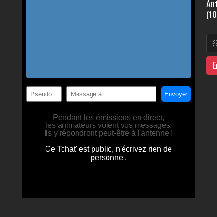
Ant
(10
E