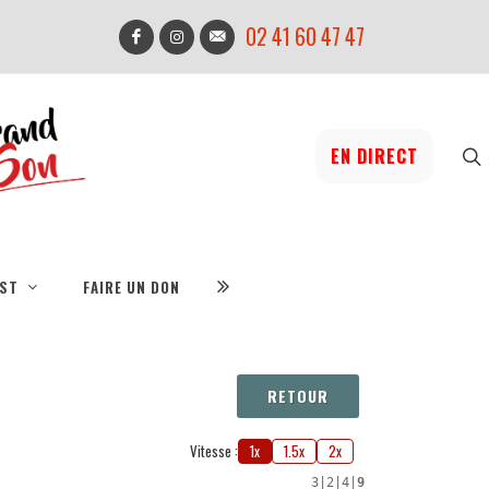
02 41 60 47 47
EN DIRECT
IST
FAIRE UN DON
RETOUR
Vitesse :
1x
1.5x
2x
3
|
2
|
4
|
9