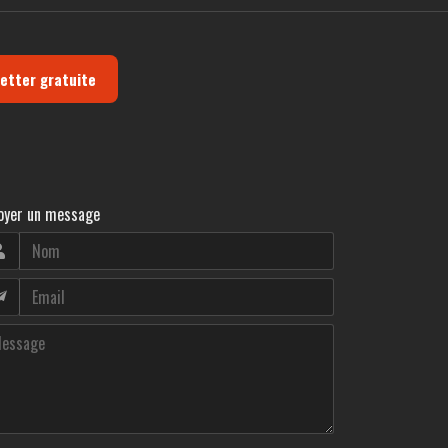
letter gratuite
oyer un message