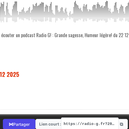
z écouter un podcast Radio G! : Grande sagesse, Humeur légère! du 22 1
 12 2025
⧉
⋈
Lien court :
Partager
https://radio-g.fr?20029