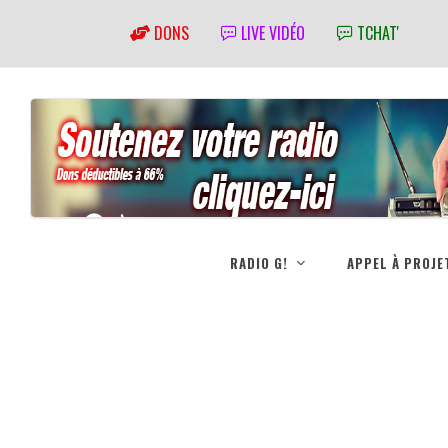
DONS
LIVE VIDÉO
TCHAT'
RADIO G!
APPEL À PROJE