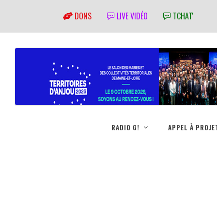
DONS
LIVE VIDÉO
TCHAT'
RADIO G!
APPEL À PROJE