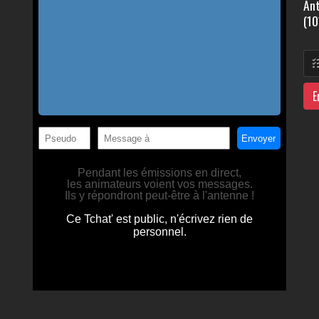
Ant
(10
E