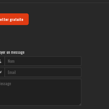
letter gratuite
oyer un message