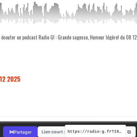
z écouter un podcast Radio G! : Grande sagesse, Humeur légère! du 08 1
 12 2025
⧉
⋈
Lien court :
Partager
https://radio-g.fr?19669