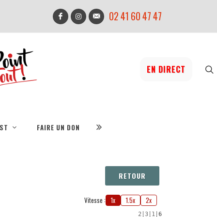
02 41 60 47 47
EN DIRECT
IST
FAIRE UN DON
RETOUR
Vitesse :
1x
1.5x
2x
2
|
3
|
1
|
6