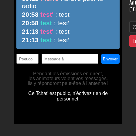
Ant
(10
E