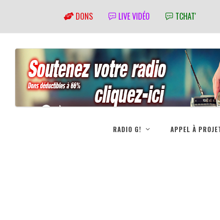
DONS
LIVE VIDÉO
TCHAT'
RADIO G!
APPEL À PROJE