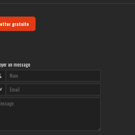
letter gratuite
oyer un message