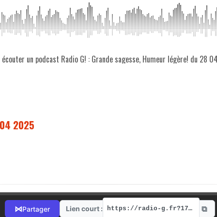
z écouter un podcast Radio G! : Grande sagesse, Humeur légère! du 28 
 04 2025
⧉
⋈
Lien court :
Partager
https://radio-g.fr?17434