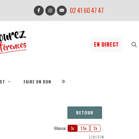
02 41 60 47 47
EN DIRECT
IST
FAIRE UN DON
RETOUR
Vitesse :
1x
1.5x
2x
1
|
0
|
3
|
4