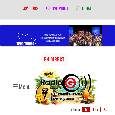
DONS
LIVE VIDÉO
TCHAT'
EN DIRECT
Menu
Vitesse :
1x
1.5x
2x