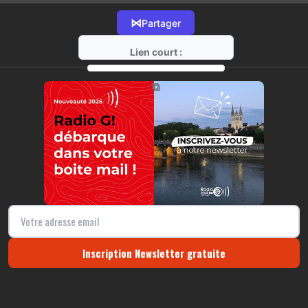
⋈
Partager
Lien court :
https://radio-g.fr?17157
⧉
Inscription Newsletter gratuite