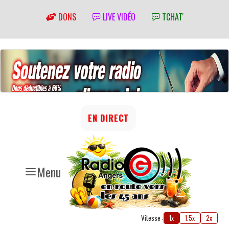
DONS
LIVE VIDÉO
TCHAT'
EN DIRECT
Menu
Vitesse :
1x
1.5x
2x