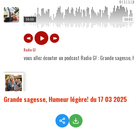
0
|
1
|
1
|
2
00:00
00:03
Radio G!
vous allez écouter un podcast Radio G! : Grande sagesse, H
Grande sagesse, Humeur légère! du 17 03 2025