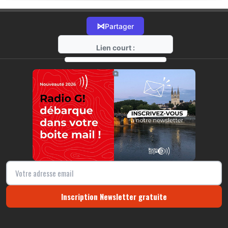
⋈
Partager
Lien court :
https://radio-g.fr?17046
⧉
Inscription Newsletter gratuite