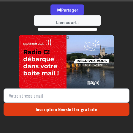
⋈
Partager
Lien court :
https://radio-g.fr?16780
⧉
Inscription Newsletter gratuite