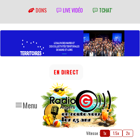
DONS
LIVE VIDÉO
TCHAT'
EN DIRECT
Menu
Vitesse :
1x
1.5x
2x