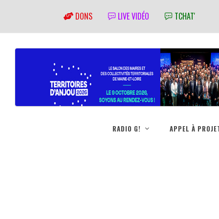
DONS
LIVE VIDÉO
TCHAT'
RADIO G!
APPEL À PROJE