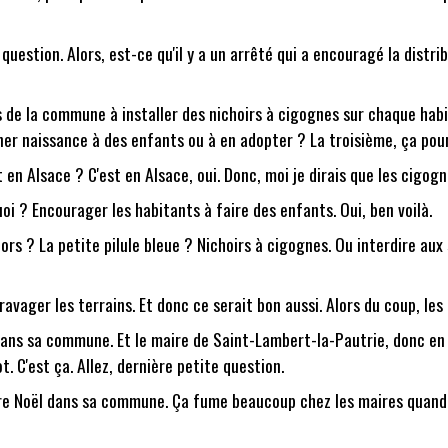
 question. Alors, est-ce qu'il y a un arrêté qui a encouragé la distri
nts de la commune à installer des nichoirs à cigognes sur chaque ha
ner naissance à des enfants ou à en adopter ? La troisième, ça pour
en Alsace ? C'est en Alsace, oui. Donc, moi je dirais que les cigogn
quoi ? Encourager les habitants à faire des enfants. Oui, ben voilà.
lors ? La petite pilule bleue ? Nichoirs à cigognes. Ou interdire aux 
 ravager les terrains. Et donc ce serait bon aussi. Alors du coup, les
 dans sa commune. Et le maire de Saint-Lambert-la-Pautrie, donc en 
t. C'est ça. Allez, dernière petite question.
 Père Noël dans sa commune. Ça fume beaucoup chez les maires quand