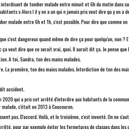
êté interdisant de tomber malade entre minuit et 6h du matin dans s
abitants s Alors l il y en a un qui n jamais pris veut dire qu y en a d
ber malade entre 6h et 1h, c'est possible. Pour dire que comme on n
s que c'est dangereux quand même de dire ça pour quelqu'un, non ? Et
 ça veut dire que ce serait vrai, quoi. Il aurait dit ça. Je pense que
ation. A toi, Sandra, ton des mains malades.
ière. La première, ton des mains malades. Interdiction de ton des ma
 dit accident.
n 2020 qui a pris cet arrêté d'interdire aux habitants de la commun
er malade, c'était en 2013 à Coucouron.
sent pas. D'accord. Voilà, et le troisième, c'est inventé. On ne s'a
rêté, pour par exemple éviter les fermetures de classes dans les p