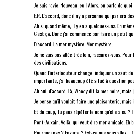
Je suis ravie. Nouveau jeu ! Alors, on parle de quo
E.R. D'accord, donc il n'y a personne qui parlera d
Ah si quand même, il y en a quelques-uns. En même 
C'est ça. Donc j'ai commencé par faire un petit qui
D'accord. La mer mystère. Mer mystère.
Je ne suis pas allée très loin, rassurez-vous. Pour 
des civilisations.
Quand l'interlocuteur change, indiquer un saut de li
importante, j'ai beaucoup été situé à question po
Ah oui, d'accord. Là, Woody dit la mer noire, mais je
Je pense qu'il voulait faire une plaisanterie, mais i
Et du coup, tu peux répéter le nom qu'elle a eu ? T
Pont-Auxain. Voilà, qui veut dire mer amicale. Eh b
Pourquoi pas ? Ensuite ? Est-ce que vous allez... On