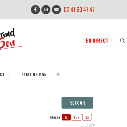
02 41 60 47 47
EN DIRECT
IST
FAIRE UN DON
RETOUR
Vitesse :
1x
1.5x
2x
1
|
1
|
2
|
4