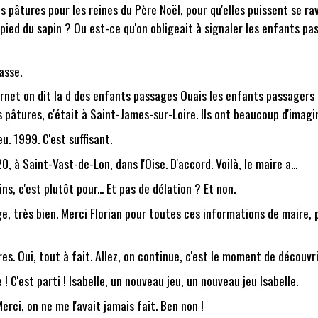
es pâtures pour les reines du Père Noël, pour qu'elles puissent se rav
 pied du sapin ? Ou est-ce qu'on obligeait à signaler les enfants p
asse.
rnet on dit la d des enfants passages Ouais les enfants passagers M
es pâtures, c'était à Saint-James-sur-Loire. Ils ont beaucoup d'imagi
. 1999. C'est suffisant.
20, à Saint-Vast-de-Lon, dans l'Oise. D'accord. Voilà, le maire a...
, c'est plutôt pour... Et pas de délation ? Et non.
 très bien. Merci Florian pour toutes ces informations de maire, p
es. Oui, tout à fait. Allez, on continue, c'est le moment de découvri
 ! C'est parti ! Isabelle, un nouveau jeu, un nouveau jeu Isabelle.
erci, on ne me l'avait jamais fait. Ben non !