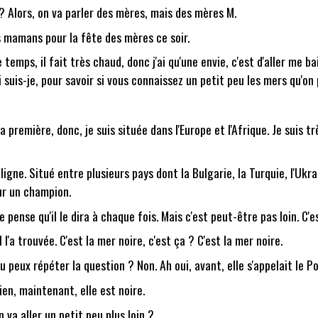
i ? Alors, on va parler des mères, mais des mères M.
es mamans pour la fête des mères ce soir.
temps, il fait très chaud, donc j'ai qu'une envie, c'est d'aller me
 suis-je, pour savoir si vous connaissez un petit peu les mers qu'on
la première, donc, je suis située dans l'Europe et l'Afrique. Je suis 
gne. Situé entre plusieurs pays dont la Bulgarie, la Turquie, l'Ukrain
ur un champion.
 pense qu'il le dira à chaque fois. Mais c'est peut-être pas loin. C'es
l l'a trouvée. C'est la mer noire, c'est ça ? C'est la mer noire.
u peux répéter la question ? Non. Ah oui, avant, elle s'appelait le P
ien, maintenant, elle est noire.
 va aller un petit peu plus loin ?