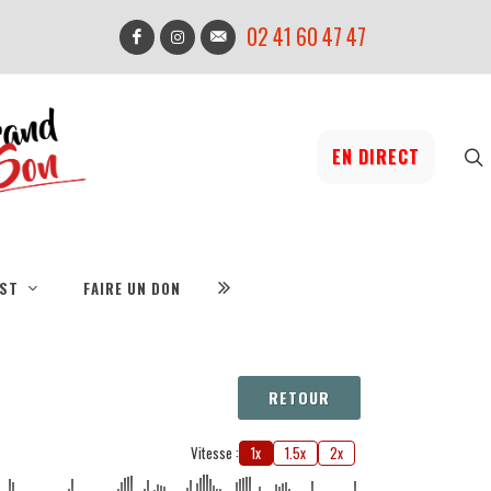
02 41 60 47 47
EN DIRECT
IST
FAIRE UN DON
RETOUR
Vitesse :
1x
1.5x
2x