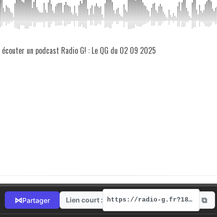
z écouter un podcast Radio G! : Le QG du 02 09 2025
⧉
⋈
Lien court :
Partager
https://radio-g.fr?18478