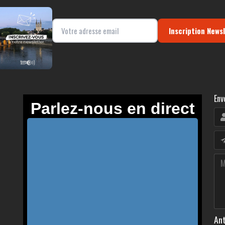
Inscription News
Env
Ant