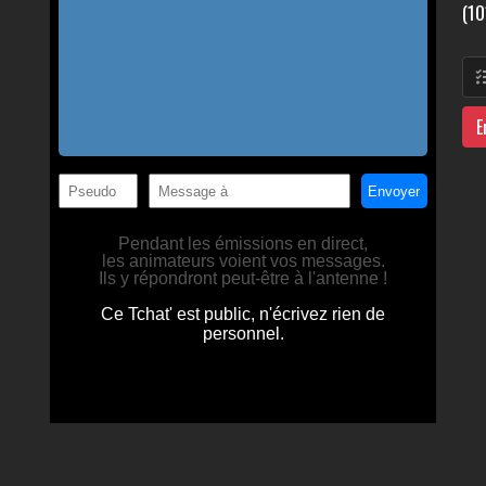
(10
E