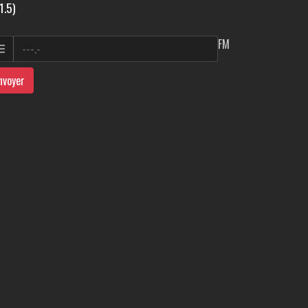
1.5)
FM
nvoyer