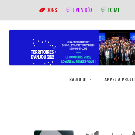
DONS
LIVE VIDÉO
TCHAT'
RADIO G!
APPEL À PROJE