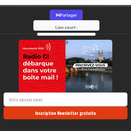
⋈
Partager
Lien court :
https://radio-g.fr?18148
⧉
Inscription Newsletter gratuite