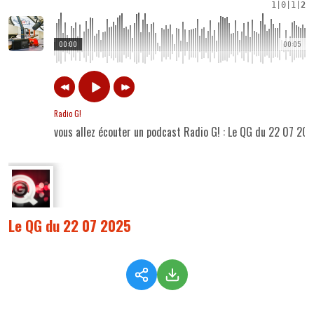
1
|
0
|
1
|
2
00:00
00:05
Radio G!
vous allez écouter un podcast Radio G! : Le QG du 22 07 20
Le QG du 22 07 2025