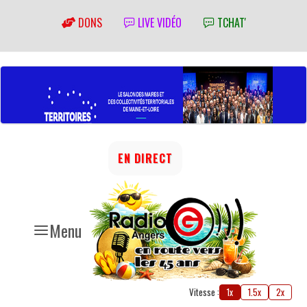
DONS
LIVE VIDÉO
TCHAT'
EN DIRECT
Menu
Vitesse :
1x
1.5x
2x