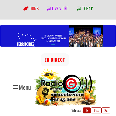
DONS
LIVE VIDÉO
TCHAT'
EN DIRECT
Menu
Vitesse :
1x
1.5x
2x