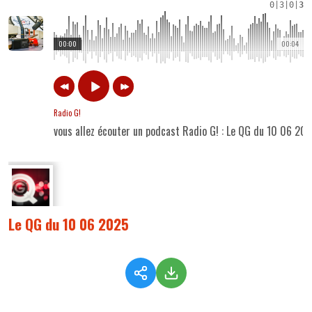
0
|
3
|
0
|
3
00:00
00:04
Radio G!
vous allez écouter un podcast Radio G! : Le QG du 10 06 20
Le QG du 10 06 2025