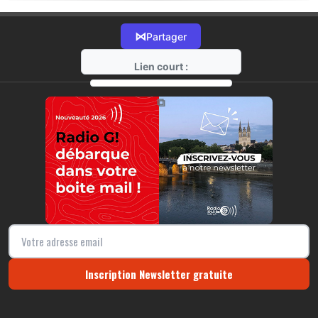
⋈
Partager
Lien court :
https://radio-g.fr?17788
⧉
Inscription Newsletter gratuite