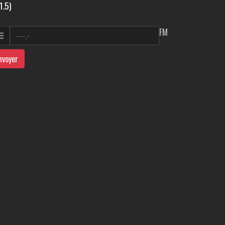
1.5)
FM
nvoyer