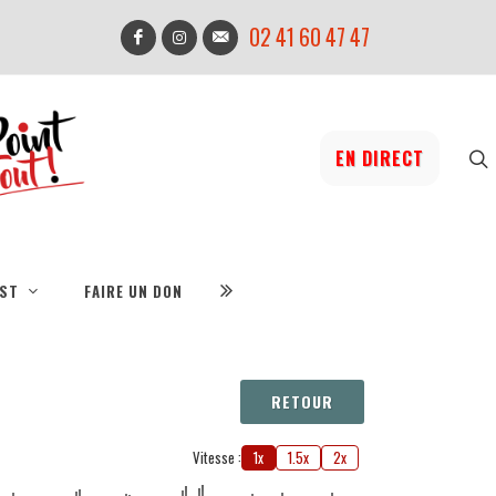
02 41 60 47 47
EN DIRECT
IST
FAIRE UN DON
RETOUR
Vitesse :
1x
1.5x
2x