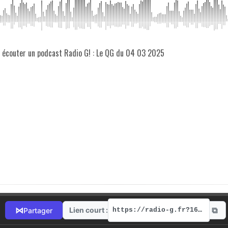
z écouter un podcast Radio G! : Le QG du 04 03 2025
⧉
⋈
Lien court :
Partager
https://radio-g.fr?16911