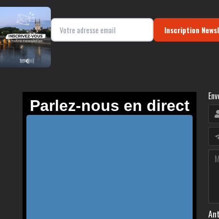
Inscription News
Env
Ant