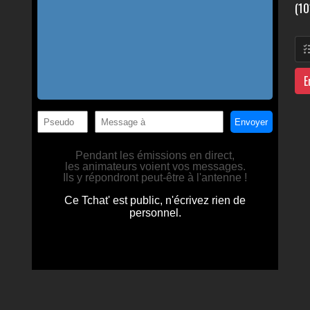
(10
E