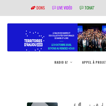
DONS
LIVE VIDÉO
TCHAT'
RADIO G!
APPEL À PROJE