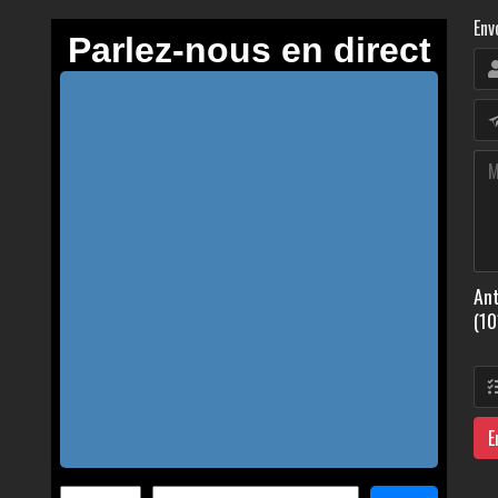
Env
Ant
(10
E