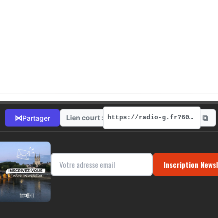
⧉
⋈
Lien court :
Partager
https://radio-g.fr?6037
Inscription News