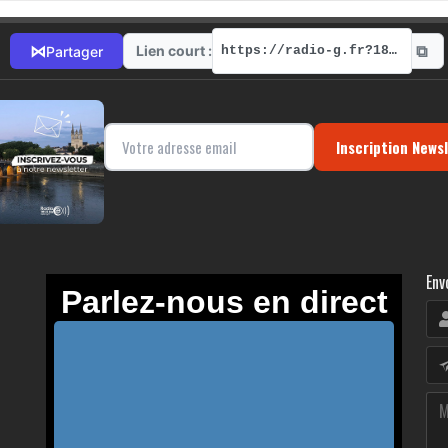
⧉
⋈
Lien court :
Partager
https://radio-g.fr?18877
Inscription News
Env