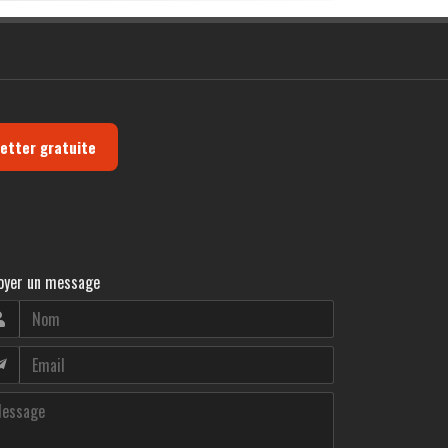
letter gratuite
oyer un message