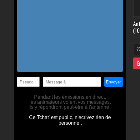
Ant
(10
E