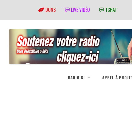
DONS
LIVE VIDÉO
TCHAT'
RADIO G!
APPEL À PROJE