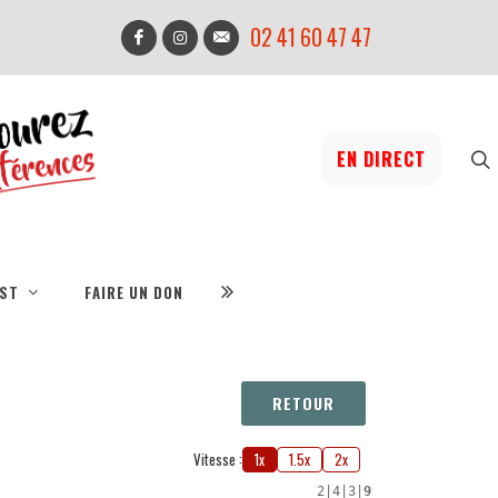
02 41 60 47 47
EN DIRECT
IST
FAIRE UN DON
RETOUR
Vitesse :
1x
1.5x
2x
2
|
4
|
3
|
9