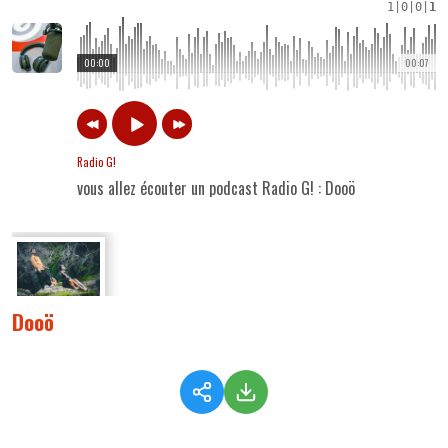
1
|
0
|
0
|
1
00:00
00:07
Radio G!
vous allez écouter un podcast Radio G! : Dooö
Dooö