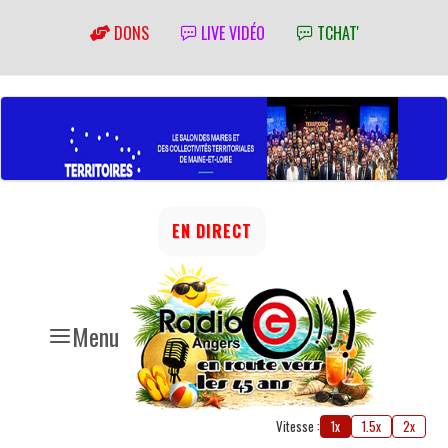
DONS
LIVE VIDÉO
TCHAT'
EN DIRECT
Menu
Vitesse :
1x
1.5x
2x