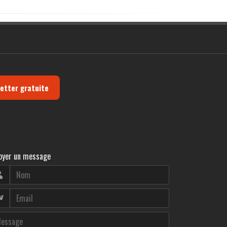
letter gratuite
oyer un message