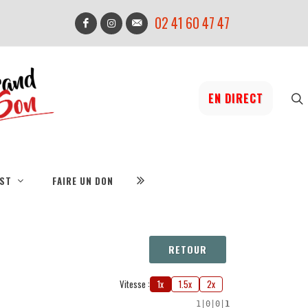
02 41 60 47 47
EN DIRECT
IST
FAIRE UN DON
RETOUR
Vitesse :
1x
1.5x
2x
1
|
0
|
0
|
1