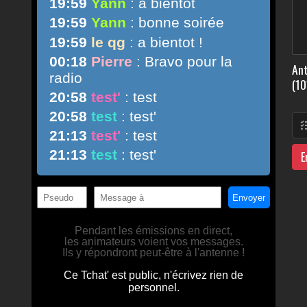
Ant
(10
E