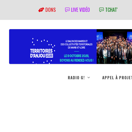
DONS
LIVE VIDÉO
TCHAT'
RADIO G!
APPEL À PROJE