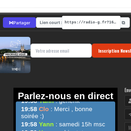
⧉
⋈
Lien court :
Partager
https://radio-g.fr?16126
Inscription News
Env