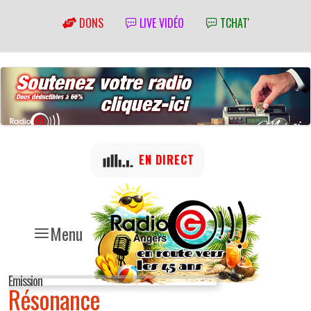
DONS
LIVE VIDÉO
TCHAT'
EN DIRECT
Menu
Emission
Résonance