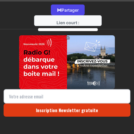
⋈
Partager
Lien court :
https://radio-g.fr?15701
⧉
Inscription Newsletter gratuite