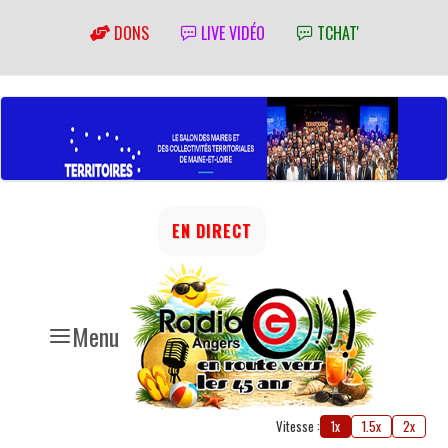
DONS
LIVE VIDÉO
TCHAT'
EN DIRECT
Menu
Vitesse :
1x
1.5x
2x