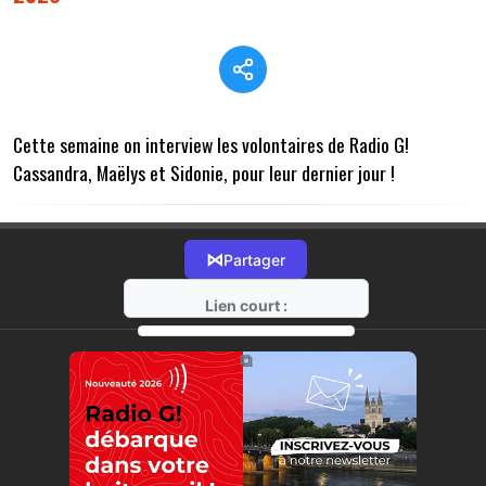
Cette semaine on interview les volontaires de Radio G!
Cassandra, Maëlys et Sidonie, pour leur dernier jour !
⋈
Partager
Lien court :
https://radio-g.fr?22485
⧉