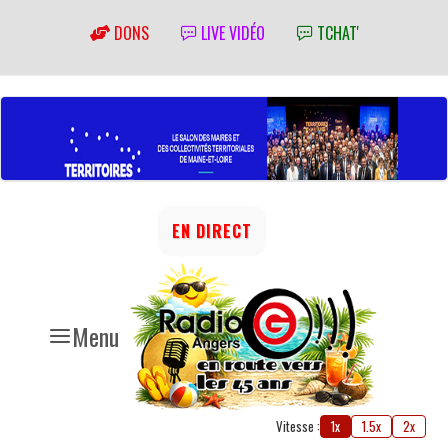
DONS
LIVE VIDÉO
TCHAT'
EN DIRECT
Menu
Vitesse :
1x
1.5x
2x