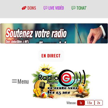
DONS
LIVE VIDÉO
TCHAT'
EN DIRECT
Menu
Vitesse :
1x
1.5x
2x