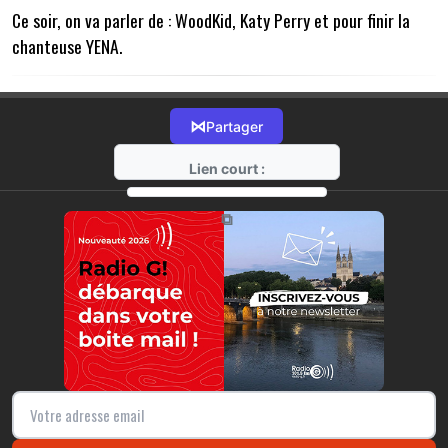
Ce soir, on va parler de : WoodKid, Katy Perry et pour finir la
chanteuse YENA.
⋈
Partager
Lien court :
https://radio-g.fr?22412
⧉