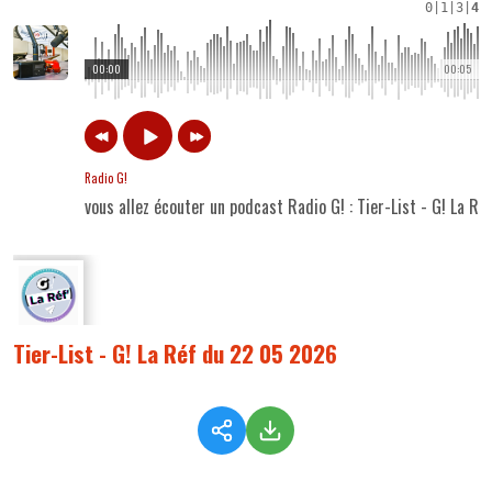
0
|
1
|
3
|
4
00:00
00:05
Radio G!
vous allez écouter un podcast Radio G! : Tier-List - G! La R
Tier-List - G! La Réf du 22 05 2026