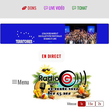
DONS
LIVE VIDÉO
TCHAT'
EN DIRECT
Menu
Vitesse :
1x
1.5x
2x