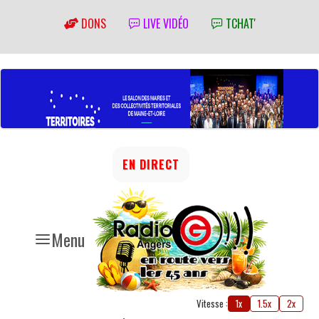
DONS
LIVE VIDÉO
TCHAT'
EN DIRECT
Menu
Vitesse :
1x
1.5x
2x