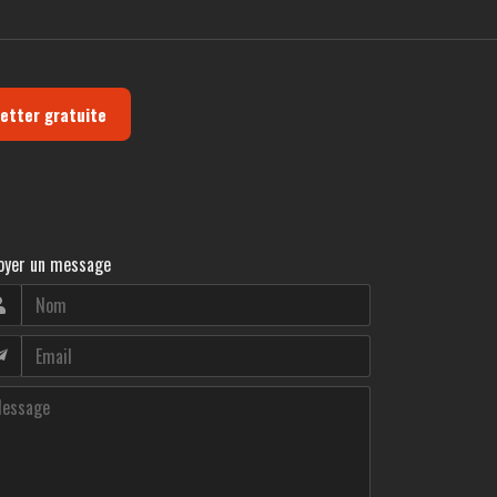
letter gratuite
oyer un message