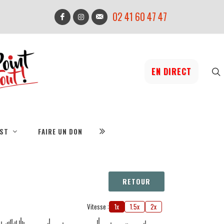
02 41 60 47 47
EN DIRECT
IST
FAIRE UN DON
RETOUR
Vitesse :
1x
1.5x
2x