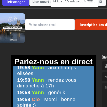
⧉
⋈
Lien court :
Partager
https://radio-g.fr?22287
Inscription News
Env