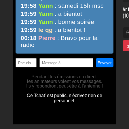
Ant
(10
E