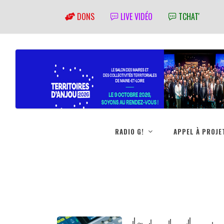
DONS
LIVE VIDÉO
TCHAT'
RADIO G!
APPEL À PROJE