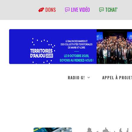
DONS
LIVE VIDÉO
TCHAT'
RADIO G!
APPEL À PROJE