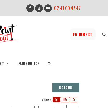
02 41 60 47 47
EN DIRECT
IST
FAIRE UN DON
RETOUR
Vitesse :
1x
1.5x
2x