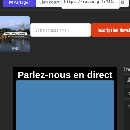
⧉
⋈
Lien court :
Partager
https://radio-g.fr?22284
Inscription News
Env