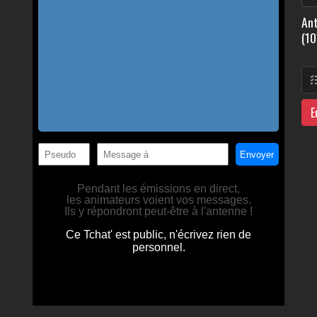
Ant
(10
E