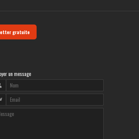
letter gratuite
oyer un message