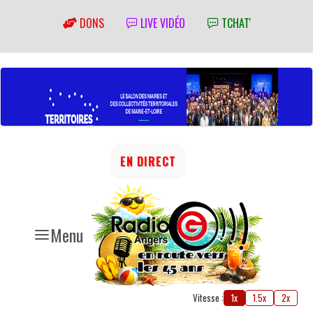
DONS
LIVE VIDÉO
TCHAT'
EN DIRECT
Menu
Vitesse :
1x
1.5x
2x