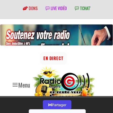
DONS
LIVE VIDÉO
TCHAT'
EN DIRECT
Menu
⋈
Partager