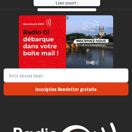
Lien court :
https://radio-g.fr?22235
⧉
Inscription Newsletter gratuite