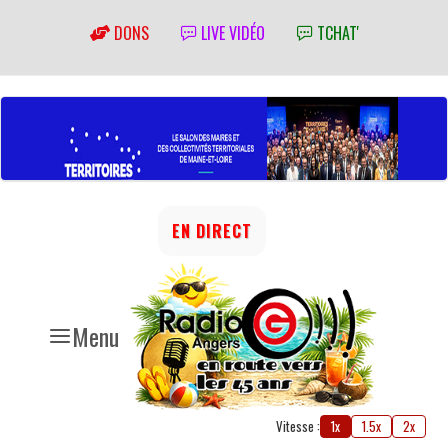
DONS
LIVE VIDÉO
TCHAT'
EN DIRECT
Menu
Vitesse :
1x
1.5x
2x