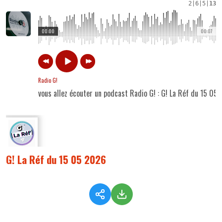
2
|
6
|
5
|
13
00:00
00:07
Radio G!
vous allez écouter un podcast Radio G! : G! La Réf du 15 05
G! La Réf du 15 05 2026