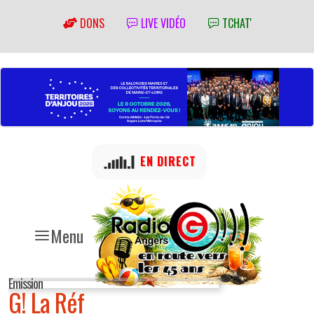
DONS
LIVE VIDÉO
TCHAT'
EN DIRECT
Menu
Emission
G! La Réf