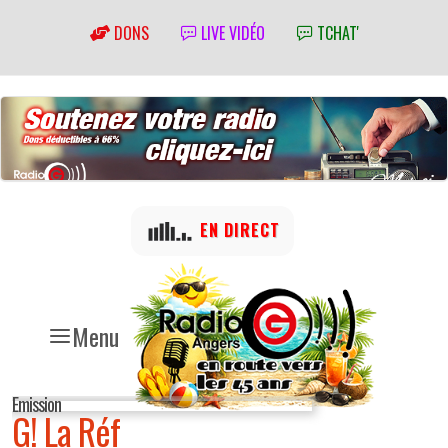
DONS
LIVE VIDÉO
TCHAT'
EN DIRECT
Menu
Emission
G! La Réf