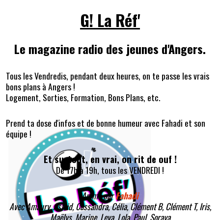
G! La Réf'
Le magazine radio des jeunes d'Angers.
Tous les Vendredis, pendant deux heures, on te passe les vrais
bons plans à Angers !
Logement, Sorties, Formation, Bons Plans, etc.
Prend ta dose d'infos et de bonne humeur avec Fahadi et son
équipe !
Et surtout, en vrai, on rit de ouf !
De 17h à 19h, tous les VENDREDI !
Animé par
Fahadi
Avec Amaury, Astrid, Cassandra, Célia, Clément B, Clément T, Iris,
Maëlys, Marine, Leya, Lola, Paul, Soraya