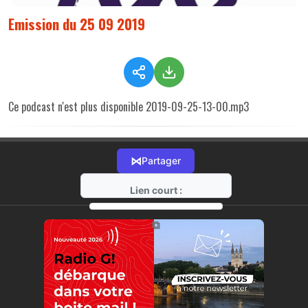
Emission du 25 09 2019
Ce podcast n'est plus disponible 2019-09-25-13-00.mp3
⋈
Partager
Lien court :
https://radio-g.fr?r24
⧉