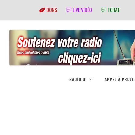
DONS
LIVE VIDÉO
TCHAT'
RADIO G!
APPEL À PROJE