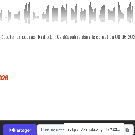
z écouter un podcast Radio G! : Ca dégouline dans le cornet du 08 06 20
2026
⧉
⋈
Lien court :
Partager
https://radio-g.fr?22223