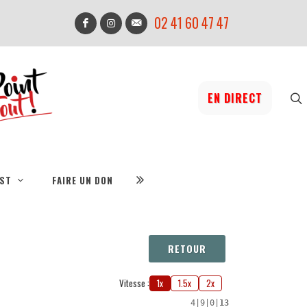
02 41 60 47 47
EN DIRECT
IST
FAIRE UN DON
RETOUR
Vitesse :
1x
1.5x
2x
4
|
9
|
0
|
13