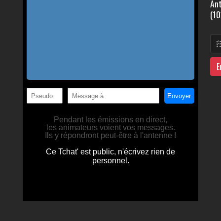
Ant
(10
E