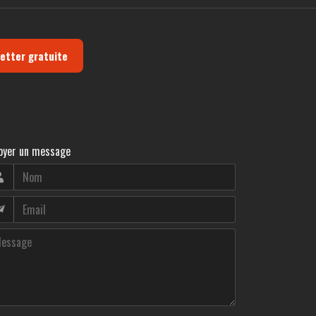
letter gratuite
oyer un message