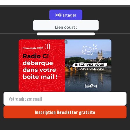
⋈
Partager
Lien court :
https://radio-g.fr?21643
⧉
Inscription Newsletter gratuite