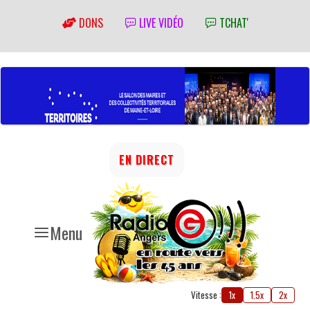
DONS
LIVE VIDÉO
TCHAT'
EN DIRECT
Menu
Vitesse :
1x
1.5x
2x