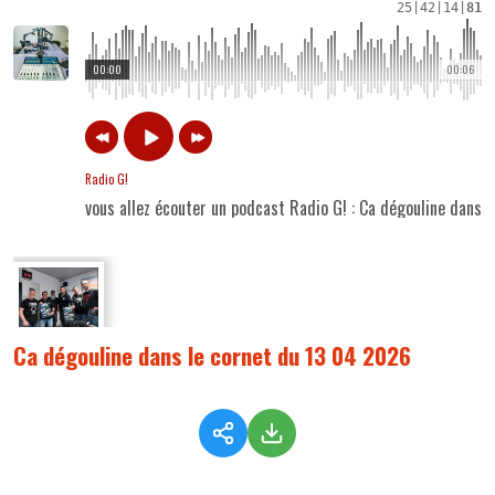
25
|
42
|
14
|
81
00:00
00:06
Radio G!
vous allez écouter un podcast Radio G! : Ca dégouline dans 
Ca dégouline dans le cornet du 13 04 2026