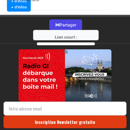
+ d'infos
+ d'infos
⋈
Partager
Lien court :
https://radio-g.fr?21443
⧉
Inscription Newsletter gratuite