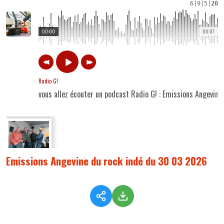
6
|
9
|
5
|
20
00:00
00:07
Radio G!
vous allez écouter un podcast Radio G! : Emissions Angevin
Emissions Angevine du rock indé du 30 03 2026