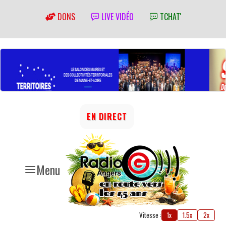
DONS
LIVE VIDÉO
TCHAT'
EN DIRECT
Menu
Vitesse :
1x
1.5x
2x