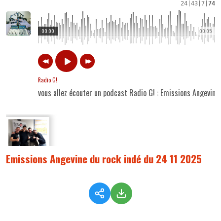
24
|
43
|
7
|
74
00:00
00:05
Radio G!
vous allez écouter un podcast Radio G! : Emissions Angevine
Emissions Angevine du rock indé du 24 11 2025