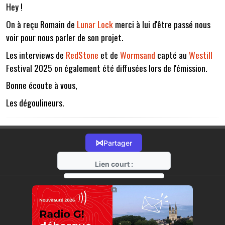
Hey !
On à reçu Romain de
Lunar Lock
merci à lui d'être passé nous
voir pour nous parler de son projet.
Les interviews de
RedStone
et de
Wormsand
capté au
Westill
Festival 2025 on également été diffusées lors de l'émission.
Bonne écoute à vous,
Les dégoulineurs.
⋈
Partager
Lien court :
https://radio-g.fr?19490
⧉