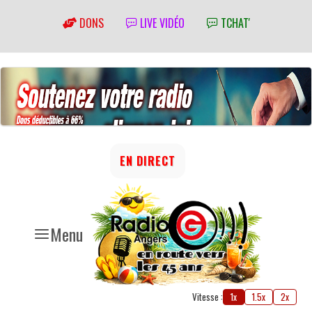
DONS
LIVE VIDÉO
TCHAT'
EN DIRECT
Menu
Vitesse :
1x
1.5x
2x