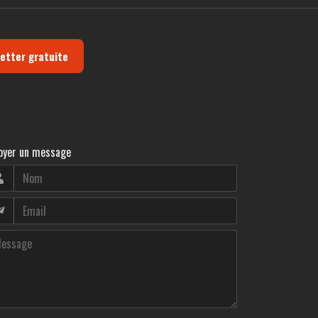
letter gratuite
oyer un message