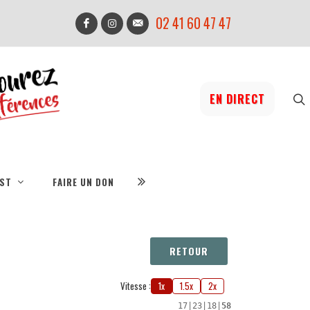
02 41 60 47 47
EN DIRECT
IST
FAIRE UN DON
RETOUR
Vitesse :
1x
1.5x
2x
17
|
23
|
18
|
58