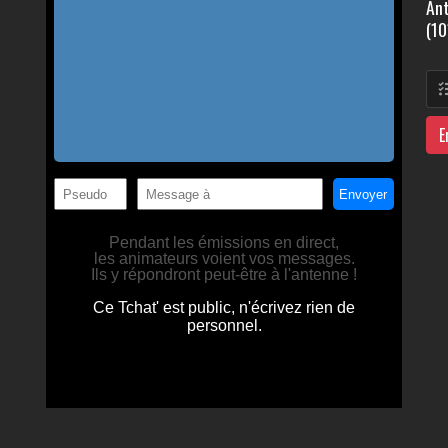
Ant
(10
E