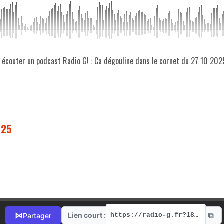
z écouter un podcast Radio G! : Ca dégouline dans le cornet du 27 10 202
025
⧉
⋈
Lien court :
Partager
https://radio-g.fr?18846