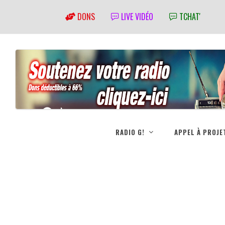
DONS
LIVE VIDÉO
TCHAT'
RADIO G!
APPEL À PROJE