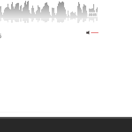
00:05
5