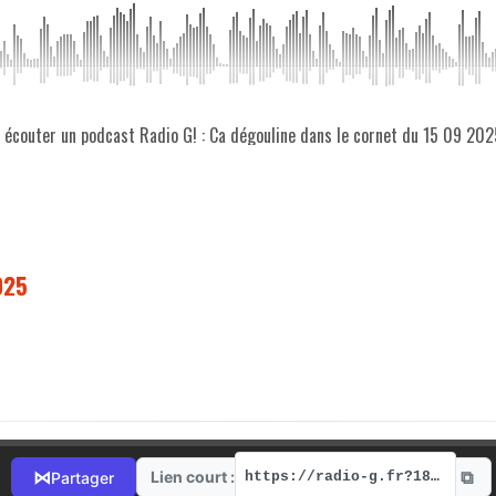
z écouter un podcast Radio G! : Ca dégouline dans le cornet du 15 09 202
025
⧉
⋈
Lien court :
Partager
https://radio-g.fr?18360