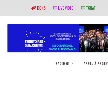
DONS
LIVE VIDÉO
TCHAT'
RADIO G!
APPEL À PROJE