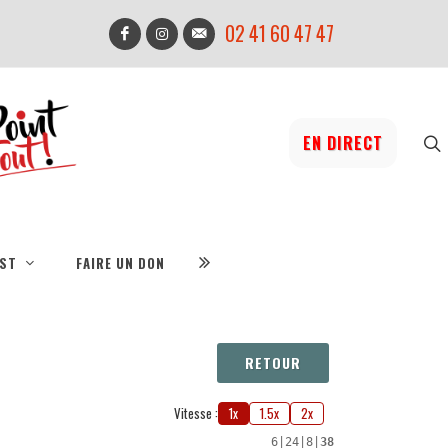
02 41 60 47 47
EN DIRECT
IST
FAIRE UN DON
RETOUR
Vitesse :
1x
1.5x
2x
6
|
24
|
8
|
38