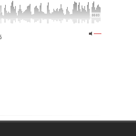
00:03
5