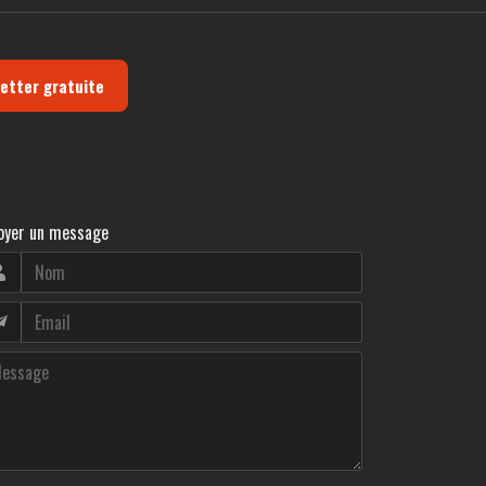
letter gratuite
oyer un message