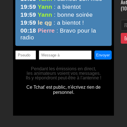
Ant
(10
E