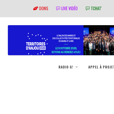
DONS
LIVE VIDÉO
TCHAT'
RADIO G!
APPEL À PROJE