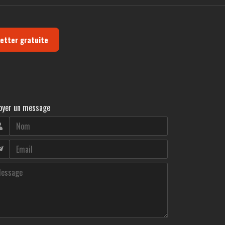
letter gratuite
oyer un message