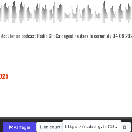
z écouter un podcast Radio G! : Ca dégouline dans le cornet du 04 08 20
2025
⧉
⋈
Lien court :
Partager
https://radio-g.fr?18215