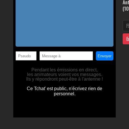
Ant
(10
E