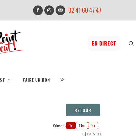
02 41 60 47 47
EN DIRECT
IST
FAIRE UN DON
RETOUR
Vitesse :
1x
1.5x
2x
8
|
19
|
5
|
32