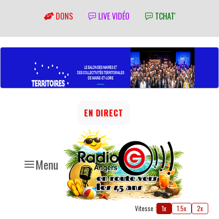
DONS
LIVE VIDÉO
TCHAT'
EN DIRECT
Menu
Vitesse :
1x
1.5x
2x