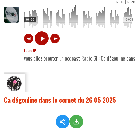
6
|
16
|
6
|
28
00:00
00:03
Radio G!
vous allez écouter un podcast Radio G! : Ca dégouline dans 
Ca dégouline dans le cornet du 26 05 2025