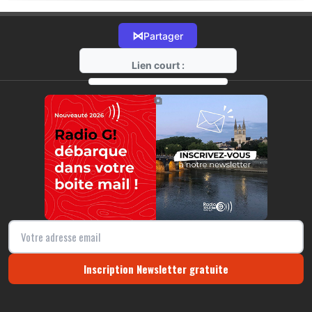
⋈
Partager
Lien court :
https://radio-g.fr?17679
⧉
Inscription Newsletter gratuite