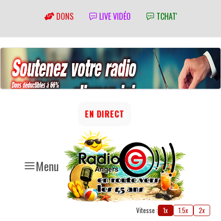
DONS
LIVE VIDÉO
TCHAT'
EN DIRECT
Menu
Vitesse :
1x
1.5x
2x