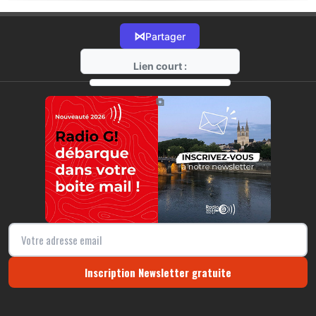
⋈
Partager
Lien court :
https://radio-g.fr?17156
⧉
Inscription Newsletter gratuite