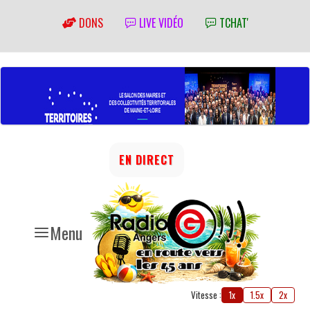
DONS
LIVE VIDÉO
TCHAT'
EN DIRECT
Menu
Vitesse :
1x
1.5x
2x