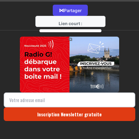
⋈
Partager
Lien court :
https://radio-g.fr?16779
⧉
Inscription Newsletter gratuite