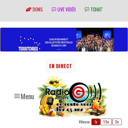
DONS
LIVE VIDÉO
TCHAT'
EN DIRECT
Menu
Vitesse :
1x
1.5x
2x