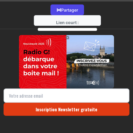
⋈
Partager
Lien court :
https://radio-g.fr?15358
⧉
Inscription Newsletter gratuite