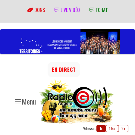
DONS
LIVE VIDÉO
TCHAT'
EN DIRECT
Menu
Vitesse :
1x
1.5x
2x