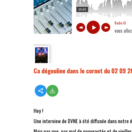
00:00
Radio G!
vous alle
Ca dégouline dans le cornet du 02 09 
Hey !
Une interview de DVNE à été diffusée dans notre 
Mais pas que, pas mal de nouveautés et de vieiller