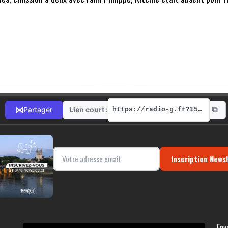
⧉
⋈
Lien court :
Partager
https://radio-g.fr?15335
Inscription News
Env