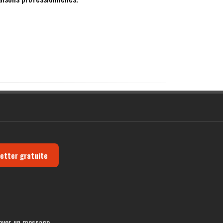
letter gratuite
oyer un message