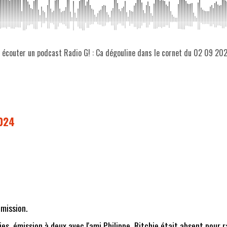
z écouter un podcast Radio G! : Ca dégouline dans le cornet du 02 09 20
2024
émission.
ies, émission à deux avec l'ami Philippe, Ritchie était absent pour 