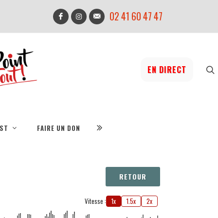
02 41 60 47 47
EN DIRECT
IST
FAIRE UN DON
RETOUR
Vitesse :
1x
1.5x
2x