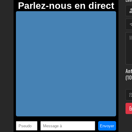
Ant
(10
E