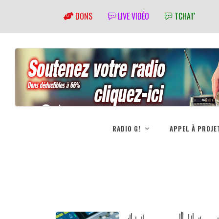
DONS
LIVE VIDÉO
TCHAT'
RADIO G!
APPEL À PROJE