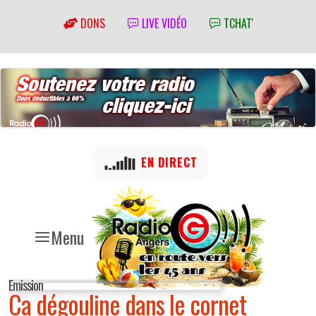
DONS
LIVE VIDÉO
TCHAT'
EN DIRECT
Menu
Emission
Ca dégouline dans le cornet