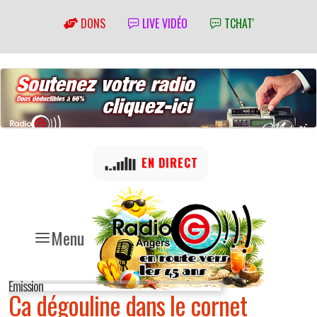
DONS
LIVE VIDÉO
TCHAT'
EN DIRECT
Menu
Emission
Ca dégouline dans le cornet