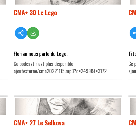
CMA+ 30 Le Lego
CM
Florian nous parle du Lego.
Tit
Ce podcast n'est plus disponible
Ce p
ajoutexterne/cma20221115.mp3?d=2499&f=3172
ajo
CMA+ 27 Le Selkova
CM