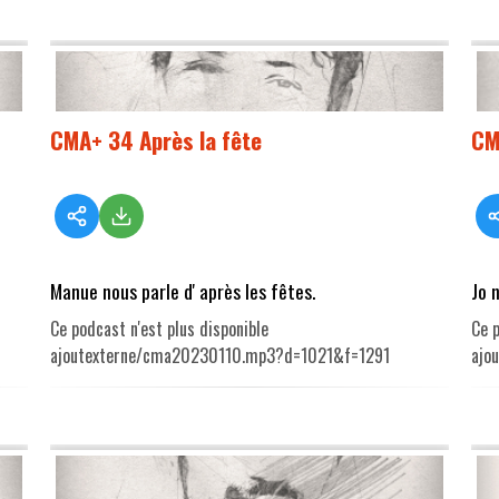
CMA+ 34 Après la fête
CM
Manue nous parle d' après les fêtes.
Jo 
Ce podcast n'est plus disponible
Ce p
ajoutexterne/cma20230110.mp3?d=1021&f=1291
ajo