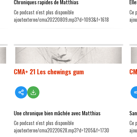
Chroniques rapides de Matthias
Ell
Ce podcast n'est plus disponible
Ce p
ajoutexterne/cma20220809.mp3?d=1093&f=1618
ajo
CMA+ 21 Les chewings gum
CM
Une chronique bien mâchée avec Matthias
San
Ce podcast n'est plus disponible
Ce p
ajoutexterne/cma20220628.mp3?d=1205&f=1730
ajo