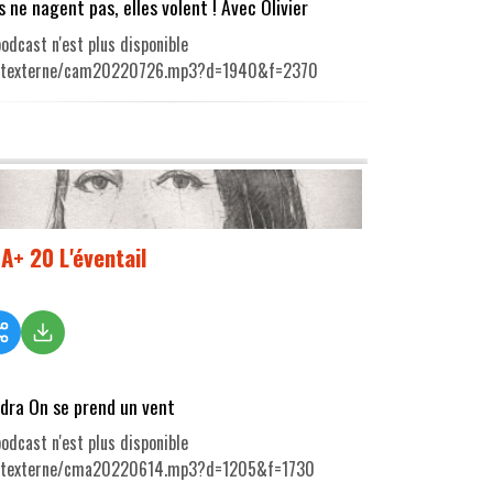
es ne nagent pas, elles volent ! Avec Olivier
odcast n'est plus disponible
utexterne/cam20220726.mp3?d=1940&f=2370
A+ 20 L'éventail
dra On se prend un vent
odcast n'est plus disponible
utexterne/cma20220614.mp3?d=1205&f=1730