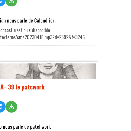
rian nous parle de Calendrier
odcast n'est plus disponible
utexterne/cma20230418.mp3?d=2592&f=3246
A+ 39 le patcwork
o nous parle de patchwork