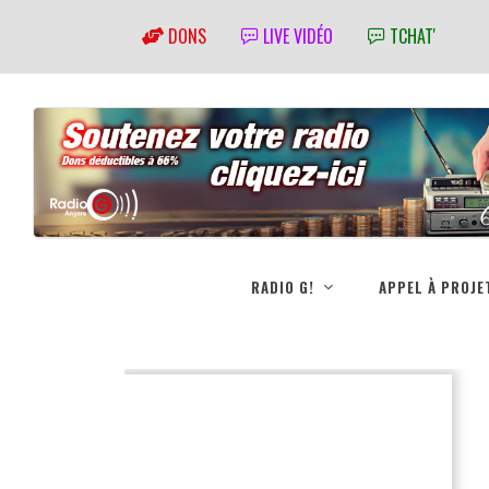
DONS
LIVE VIDÉO
TCHAT'
RADIO G!
APPEL À PROJE