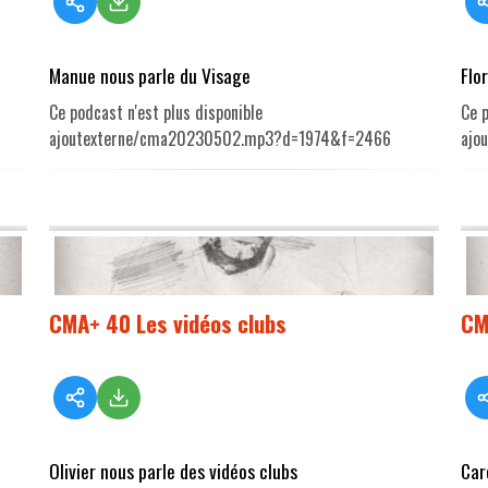
Manue nous parle du Visage
Flo
Ce podcast n'est plus disponible
Ce p
ajoutexterne/cma20230502.mp3?d=1974&f=2466
ajo
CMA+ 40 Les vidéos clubs
CM
Olivier nous parle des vidéos clubs
Car