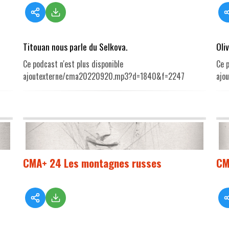
Titouan nous parle du Selkova.
Oli
Ce podcast n'est plus disponible
Ce p
ajoutexterne/cma20220920.mp3?d=1840&f=2247
ajo
CMA+ 24 Les montagnes russes
CM