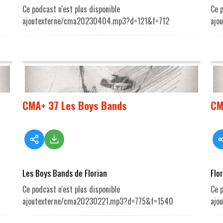
Ce podcast n'est plus disponible
Ce p
ajoutexterne/cma20230404.mp3?d=121&f=712
ajo
CMA+ 37 Les Boys Bands
CM
Les Boys Bands de Florian
Flo
Ce podcast n'est plus disponible
Ce p
ajoutexterne/cma20230221.mp3?d=775&f=1540
ajo