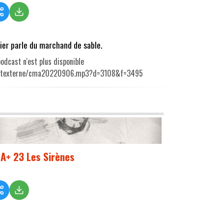
vier parle du marchand de sable.
odcast n'est plus disponible
utexterne/cma20220906.mp3?d=3108&f=3495
A+ 23 Les Sirènes