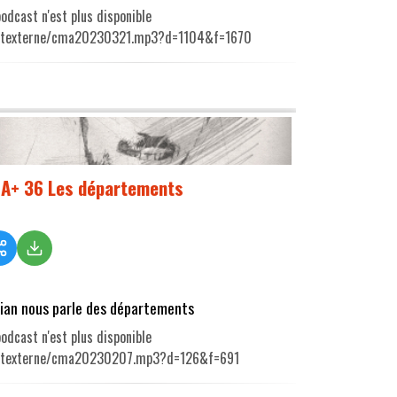
odcast n'est plus disponible
utexterne/cma20230321.mp3?d=1104&f=1670
A+ 36 Les départements
rian nous parle des départements
odcast n'est plus disponible
utexterne/cma20230207.mp3?d=126&f=691