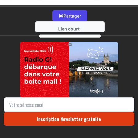
⋈
Partager
Lien court :
https://radio-g.fr?22172
⧉
Inscription Newsletter gratuite