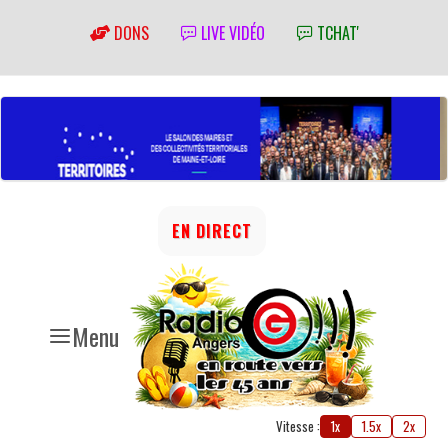
DONS
LIVE VIDÉO
TCHAT'
EN DIRECT
Menu
Vitesse :
1x
1.5x
2x