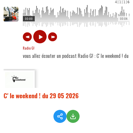
4
|
1
|
1
|
6
00:00
00:04
Radio G!
vous allez écouter un podcast Radio G! : C' le weekend ! du
C' le weekend ! du 29 05 2026