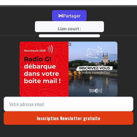
⋈
Partager
Lien court :
https://radio-g.fr?21558
⧉
Inscription Newsletter gratuite