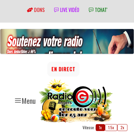
DONS
LIVE VIDÉO
TCHAT'
EN DIRECT
Menu
Vitesse :
1x
1.5x
2x