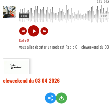
1
|
1
|
0
|
2
00:00
00:04
Radio G!
vous allez écouter un podcast Radio G! : cleweekend du 03
cleweekend du 03 04 2026