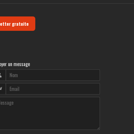
letter gratuite
oyer un message