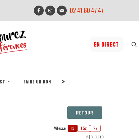
02 41 60 47 47
EN DIRECT
IST
FAIRE UN DON
RETOUR
Vitesse :
1x
1.5x
2x
6
|
3
|
1
|
10