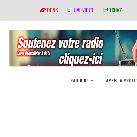
DONS
LIVE VIDÉO
TCHAT'
RADIO G!
APPEL À PROJE