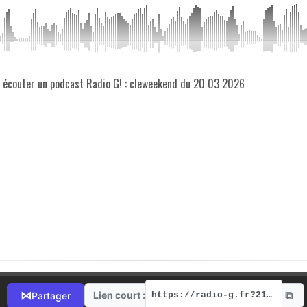
z écouter un podcast Radio G! : cleweekend du 20 03 2026
⧉
⋈
Lien court :
Partager
https://radio-g.fr?21408