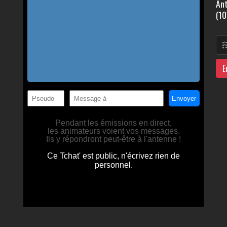
Ant
(10
E