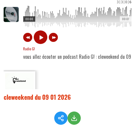
3
|
3
|
0
|
6
00:00
00:07
Radio G!
vous allez écouter un podcast Radio G! : cleweekend du 09 
cleweekend du 09 01 2026