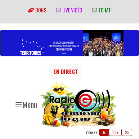
DONS
LIVE VIDÉO
TCHAT'
EN DIRECT
Menu
Vitesse :
1x
1.5x
2x