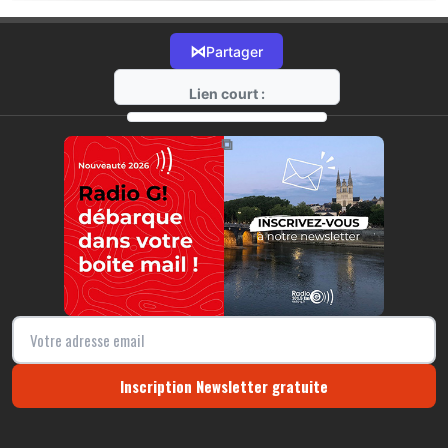
⋈
Partager
Lien court :
https://radio-g.fr?20331
⧉
Inscription Newsletter gratuite